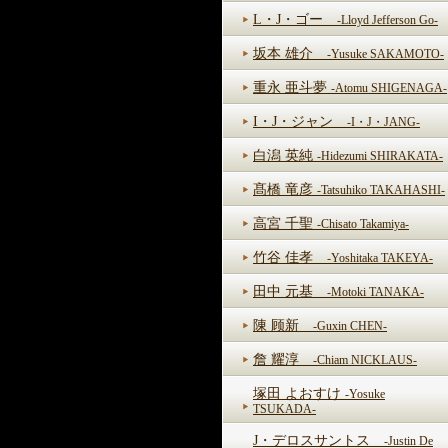
L・J・ゴー
-Lloyd Jefferson Go-
坂本 雄介
-Yusuke SAKAMOTO-
重永 亜斗夢
-Atomu SHIGENAGA-
I・J・ジャン
-I・J・JANG-
白潟 英純
-Hidezumi SHIRAKATA-
髙橋 竜彦
-Tatsuhiko TAKAHASHI-
高宮 千聖
-Chisato Takamiya-
竹谷 佳孝
-Yoshitaka TAKEYA-
田中 元基
-Motoki TANAKA-
陳 顾新
-Guxin CHEN-
詹 耀淳
-Chiam NICKLAUS-
塚田 よおすけ
-Yosuke
TSUKADA-
J・デロスサントス
-Justin De