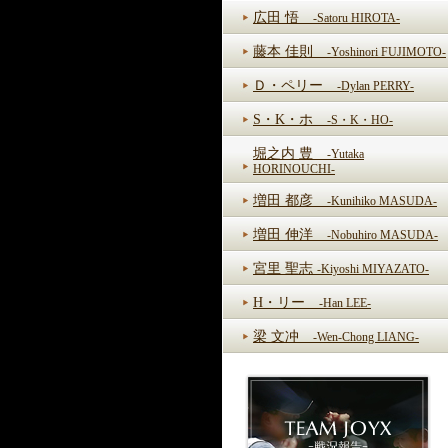
広田 悟
-Satoru HIROTA-
藤本 佳則
-Yoshinori FUJIMOTO-
Ｄ・ペリー
-Dylan PERRY-
S・K・ホ
-S・K・HO-
堀之内 豊
-Yutaka
HORINOUCHI-
増田 都彦
-Kunihiko MASUDA-
増田 伸洋
-Nobuhiro MASUDA-
宮里 聖志
-Kiyoshi MIYAZATO-
H・リー
-Han LEE-
梁 文冲
-Wen-Chong LIANG-