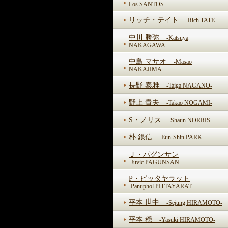
Los SANTOS-
リッチ・テイト
-Rich TATE-
中川 勝弥
-Katsuya
NAKAGAWA-
中島 マサオ
-Masao
NAKAJIMA-
長野 泰雅
-Taiga NAGANO-
野上 貴夫
-Takao NOGAMI-
S・ノリス
-Shaun NORRIS-
朴 銀信
-Eun-Shin PARK-
Ｊ・パグンサン
-Juvic PAGUNSAN-
P・ピッタヤラット
-Panuphol PITTAYARAT-
平本 世中
-Sejung HIRAMOTO-
平本 穏
-Yasuki HIRAMOTO-