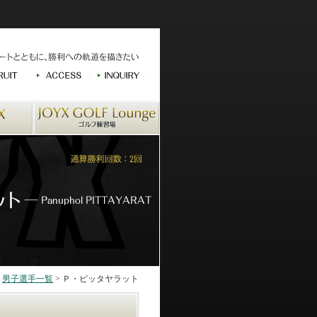
>
男子選手一覧
> Ｐ・ピッタヤラット