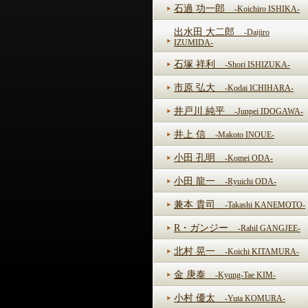
石過 功一郎
-Koichiro ISHIKA-
出水田 大二郎
-Daijiro
IZUMIDA-
石塚 祥利
-Shori ISHIZUKA-
市原 弘大
-Kodai ICHIHARA-
井戸川 純平
-Junpei IDOGAWA-
井上 信
-Makoto INOUE-
小田 孔明
-Komei ODA-
小田 龍一
-Ryuichi ODA-
兼本 貴司
-Takashi KANEMOTO-
R・ガンジー
-Rahil GANGJEE-
北村 晃一
-Koichi KITAMURA-
金 庚泰
-Kyung-Tae KIM-
小村 優太
-Yuta KOMURA-